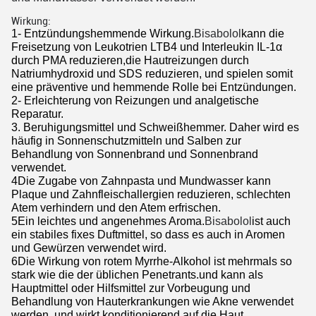
Wirkung:
1- Entzündungshemmende Wirkung.
Bisabolol
kann die
Freisetzung von Leukotrien LTB4 und Interleukin IL-1α
durch PMA reduzieren,die Hautreizungen durch
Natriumhydroxid und SDS reduzieren, und spielen somit
eine präventive und hemmende Rolle bei Entzündungen.
2- Erleichterung von Reizungen und analgetische
Reparatur.
3. Beruhigungsmittel und Schweißhemmer. Daher wird es
häufig in Sonnenschutzmitteln und Salben zur
Behandlung von Sonnenbrand und Sonnenbrand
verwendet.
4Die Zugabe von Zahnpasta und Mundwasser kann
Plaque und Zahnfleischallergien reduzieren, schlechten
Atem verhindern und den Atem erfrischen.
5Ein leichtes und angenehmes Aroma.
Bisabolol
ist auch
ein stabiles fixes Duftmittel, so dass es auch in Aromen
und Gewürzen verwendet wird.
6Die Wirkung von rotem Myrrhe-Alkohol ist mehrmals so
stark wie die der üblichen Penetrants.und kann als
Hauptmittel oder Hilfsmittel zur Vorbeugung und
Behandlung von Hauterkrankungen wie Akne verwendet
werden, und wirkt konditionierend auf die Haut.