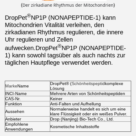
Der zirkadiane Rhythmus der Mitochondrien
(
)
®
DropPet
NP1P (NONAPEPTIDE-1) kann
Mitochondrien Vitalität verleihen, den
zirkadianen Rhythmus regulieren, die innere
Uhr regulieren und Zellen
®
aufwecken.DropPet
NP1P (NONAPEPTIDE-
1) kann sowohl tagsüber als auch nachts zur
täglichen Hautpflege verwendet werden.
DropPet® (
Schönheitspeptid
komplexe
Marke
Name
Lösung
INCI-Name
Mehrere Arten von Schönheitspeptiden
CAS-Nr.
Keiner
Funktion
Anti-Falten und Aufhellung
Normalerweise handelt es sich um eine
Aussehen
klare Flüssigkeit oder ein weißes Pulver.
Anbieter
Drop (Nanjing) Bio-Tech Co., Ltd.
Empfohlene
Kosmetische Inhaltsstoffe
Anwendungen