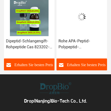
Dipeptid-Schlangengift-
Rohe APA-Peptid-
Rohpeptide Cas 823202-
Polypeptid-
99-9 Diaminobutyroyl
Komplexlösung gegen
Benzylamide Diace
Alterung
s
Erhalten Sie besten Preis
Erhalten Sie besten Preis
Drop(Nanjing)Bio-Tech Co., Ltd.