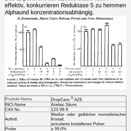
effektiv, konkurrieren Reduktase 5 zu hemmen
Alphaund konzentrationsabhängig.
®
Produkt-Name
DropCare-
AZE
INCI-Name
Azelaic Säure
CAS No.
123-99-9
Weißer oder gelblicher monoklinischer
Auftritt
Kristall,
aciculares kristallenes Pulver
Probe
≥ 99,0%