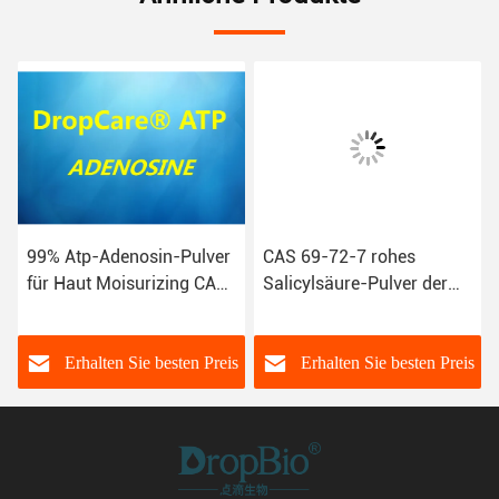
99% Atp-Adenosin-Pulver
CAS 69-72-7 rohes
für Haut Moisurizing CAS
Salicylsäure-Pulver der
58-61-7 EC NO.200-389-9
Hautpflege-Inhaltsstoffe
SA für Akne-Pflege
s
Erhalten Sie besten Preis
Erhalten Sie besten Preis